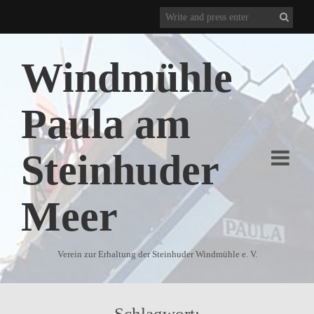
Windmühle
Paula am
Steinhuder
Meer
Verein zur Erhaltung der Steinhuder Windmühle e. V.
Schlagwort: