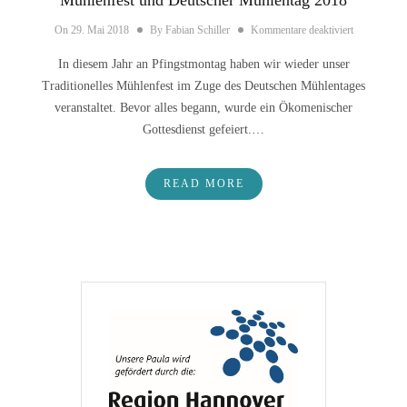
für Mühlenf
On
29. Mai 2018
By
Fabian Schiller
Kommentare deaktiviert
In diesem Jahr an Pfingstmontag haben wir wieder unser
Traditionelles Mühlenfest im Zuge des Deutschen Mühlentages
veranstaltet. Bevor alles begann, wurde ein Ökomenischer
Gottesdienst gefeiert.…
READ MORE