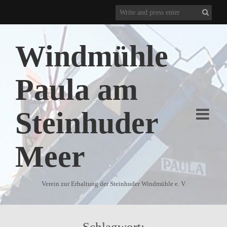
Windmühle
Paula am
Steinhuder
Meer
Verein zur Erhaltung der Steinhuder Windmühle e. V.
Schlagwort: