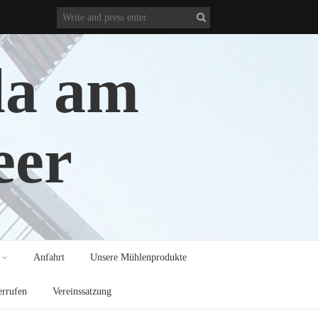
la am
eer
Anfahrt
Unsere Mühlenprodukte
errufen
Vereinssatzung