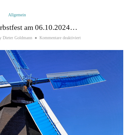
Allgemein
erbstfest am 06.10.2024…
für So war das Herbstfest am 
y
Dieter Goldmann
Kommentare deaktiviert