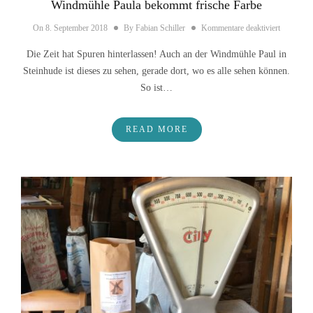
Windmühle Paula bekommt frische Farbe
für Windm
On
8. September 2018
By
Fabian Schiller
Kommentare deaktiviert
Die Zeit hat Spuren hinterlassen! Auch an der Windmühle Paul in
Steinhude ist dieses zu sehen, gerade dort, wo es alle sehen können.
So ist…
READ MORE