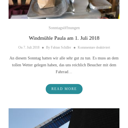
Sonntagsöffnungen
Windmühle Paula am 1. Juli 2018
für Windmühl
On
7. Juli 2018
By
Fabian Schiller
Kommentare deaktiviert
An diesem Sonntag hatten wir alle sehr gut zu tun. Es muss an dem
tollen Wetter gelegen haben, das uns reichlich Besucher mit dem
Fahrrad…
READ MORE