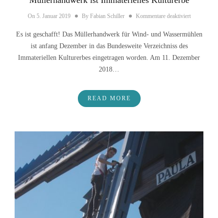
für Müllerh
On
5. Januar 2019
By
Fabian Schiller
Kommentare deaktiviert
Es ist geschafft! Das Müllerhandwerk für Wind- und Wassermühlen
ist anfang Dezember in das Bundesweite Verzeichniss des
Immateriellen Kulturerbes eingetragen worden. Am 11. Dezember
2018…
READ MORE