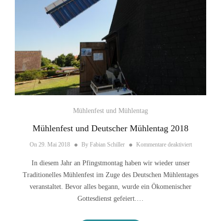
Mühlenfest und Mühlentag
Mühlenfest und Deutscher Mühlentag 2018
für Mühlenf
On
29. Mai 2018
By
Fabian Schiller
Kommentare deaktiviert
In diesem Jahr an Pfingstmontag haben wir wieder unser
Traditionelles Mühlenfest im Zuge des Deutschen Mühlentages
veranstaltet. Bevor alles begann, wurde ein Ökomenischer
Gottesdienst gefeiert.…