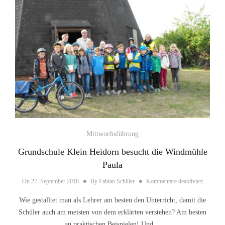
Mittwochsführung
Grundschule Klein Heidorn besucht die Windmühle
Paula
für Grun
On
27. September 2018
By
Fabian Schiller
Kommentare deaktiviert
Wie gestalltet man als Lehrer am besten den Unterricht, damit die
Schüler auch am meisten von dem erklärten verstehen? Am besten
an praktischen Beispielen! Und…