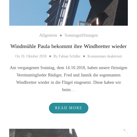
Allgemein
Sonntagsöffnungen
Windmühle Paula bekommt ihre Windbretter wieder
für Windm
On
16. Oktober 2018
By
Fabian Schiller
Kommentare deaktiviert
Am vergangenen Sonntag, dem 14.10.2018, haben unsere fleissigen
Vereinsmitglieder Rüdiger, Fred und Jannik die sogennanten
Windbretter wieder in die Flügel eingesetzt. Diese haben wir
beim…
READ MORE