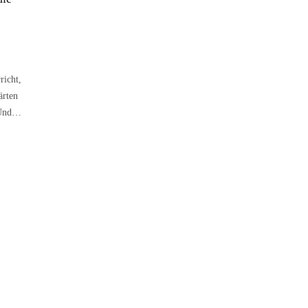
hule Klein Heidorn besucht die Windmühle Paula
richt,
ärten
! Und…