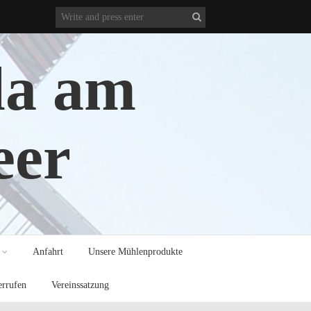
la am
eer
Anfahrt
Unsere Mühlenprodukte
errufen
Vereinssatzung