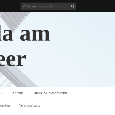
la am
eer
Anfahrt
Unsere Mühlenprodukte
errufen
Vereinssatzung