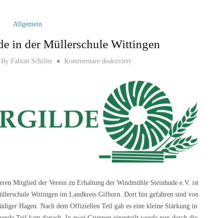
Allgemein
de in der Müllerschule Wittingen
für Treffen der Müllergilde in 
By
Fabian Schiller
Kommentare deaktiviert
ren Mitglied der Verein zu Erhaltung der Windmühle Steinhude e.V. ist
llerschule Wittingen im Landkreis Gifhorn. Dort hin gefahren sind von
diger Hagen. Nach dem Offiziellen Teil gab es eine kleine Stärkung in
ende Teil kam danach. In zwei Gruppen eingeteilt wurde nun durch die